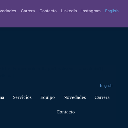
vedades
Carrera
Contacto
Linkedin
Instagram
English
andro
tcher type=»footer» flags=1 native=1 translated=1]
switcher]
English
Servicios
Equipo
Novedades
Carrera
Contacto