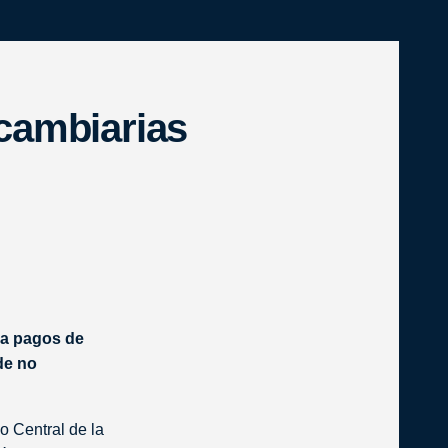
s cambiarias
s para pagos
neficio de
exterior
anco Central