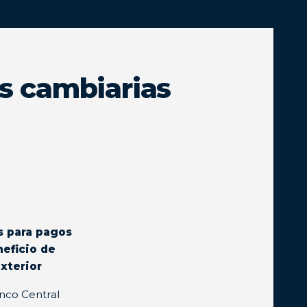
s cambiarias
s para pagos
neficio de
exterior
anco Central