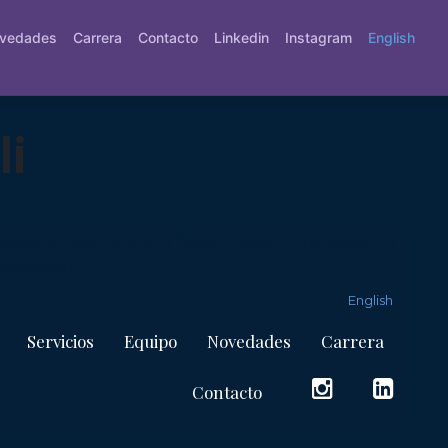
vedades
Carrera
Contacto
Linkedin
Instagram
English
li
tcher type=»footer» flags=1 native=1 translated=1]
switcher]
English
Servicios
Equipo
Novedades
Carrera
Contacto