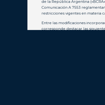
de la República Argentina («BCRA»
Comunicación A 7553 reglamentan
restricciones vigentes en materia c
Entre las modificaciones incorpora
corresponde destacar las siguiente
relacionadas con el pago de import
extensión del beneficio que permit
parte de los cobros por servicios al
1.- Pago de insumos:
1.1. Mediante la Comunicación A 753
el BCRA estableció modificaciones 
aplicación del régimen de aprobac
de importaciones bajo Categorías A
que después se agregó la Categorí
dispuesto por la Comunicación A 74
Básicamente, en forma transitoria h