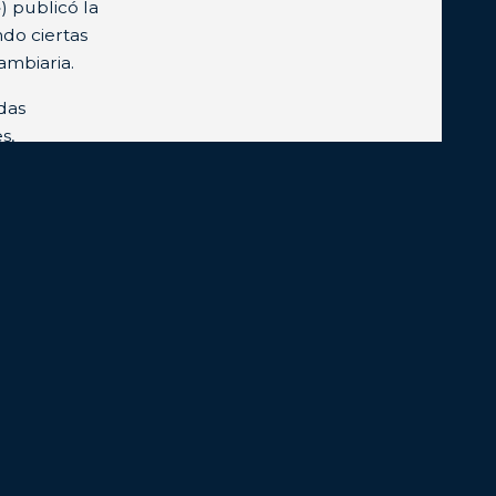
) publicó la
do ciertas
ambiaria.
das
s,
aciones y la
e no liquidar
 exterior.
2 (27/6/22),
en la
ión de SIMIs
 y B (a la
a C),
66 (3/3/22).
asta el