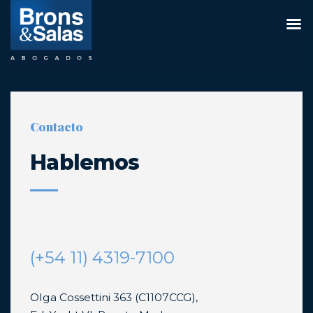
Saltar
al
contenido
Contacto
Hablemos
(+54 11) 4319-7100
Olga Cossettini 363 (C1107CCG),