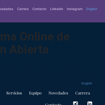
vedades
Carrera
Contacto
Linkedin
Instagram
English
ema Online de
n Abierta
tcher type=»footer» flags=1 native=1 translated=1]
switcher]
English
Servicios
Equipo
Novedades
Carrera
Contacto