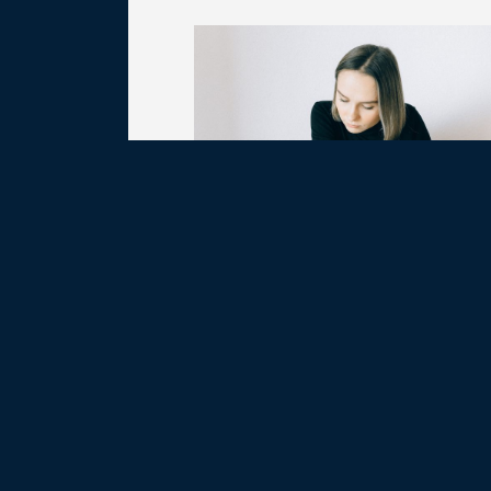
Por: Natalia Mendez, Abogada.
En el día de hoy se publicó en el 
Oficial) la
Resolución General 7
Inspección General de Justicia 
mediante la cual se crea el
Siste
Documentación Abierta de IGJ
plataforma para la tramitación digi