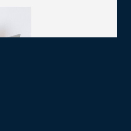
BO (Boletín
/2026
de la
(IGJ)
,
ma Online de
, una nueva
tal de