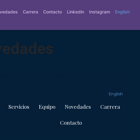
vedades
Carrera
Contacto
Linkedin
Instagram
English
vedades
tcher type=»footer» flags=1 native=1 translated=1]
switcher]
English
Servicios
Equipo
Novedades
Carrera
Contacto