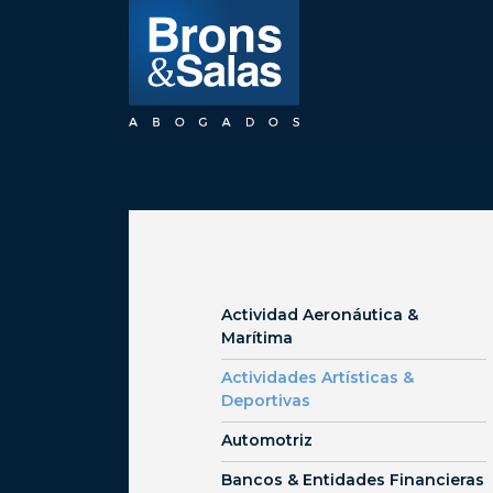
Saltar
[wpml_
al
contenido
Actividad Aeronáutica &
Marítima
Actividades Artísticas &
Deportivas
Automotriz
Bancos & Entidades Financieras