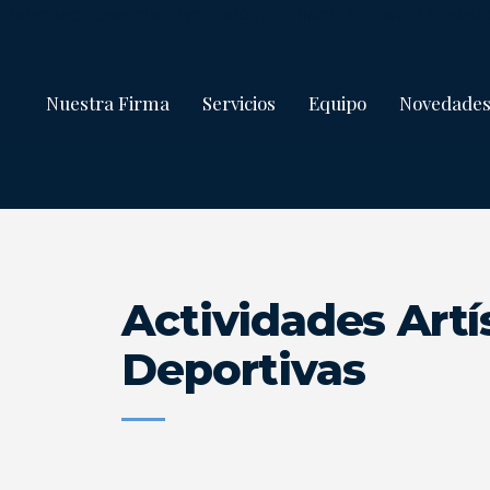
language_switcher type=»footer» flags=1 native=1 trans
Nuestra Firma
Servicios
Equipo
Novedade
Actividades Artí
Deportivas