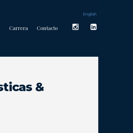
lated=1][/wpml_language_switcher]
English
s
Carrera
Contacto
sticas &