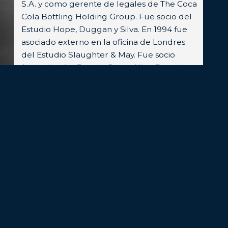
S.A. y como gerente de legales de The Coca
Cola Bottling Holding Group. Fue socio del
Estudio Hope, Duggan y Silva. En 1994 fue
asociado externo en la oficina de Londres
del Estudio Slaughter & May. Fue socio
fundador del Estudio Rosso Alba, Francia y
Asociados. Fue profesor de Derecho
Comercial, en la Facultad de Comercio
Exterior de la Fundación Banco de Boston.
Fue profesor adjunto de Negocios
Internacionales en la Facultad de Derecho
de la Universidad de Buenos Aires; profesor
de Derecho Comercial, en la Facultad de
Ciencias Económicas de la Universidad de
Belgrano. La edición 2003 de la revista
jurídica Latin Lawyer – Argentina Forty under
40 seleccionó al Dr. Francia como uno de los
mejores abogados de su generación.