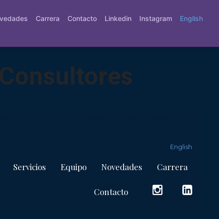
vedades
Carrera
Contacto
Linkedin
Instagram
English
 Consultores
tcher type=»footer» flags=1 native=1 translated=1]
switcher]
English
Servicios
Equipo
Novedades
Carrera
Contacto