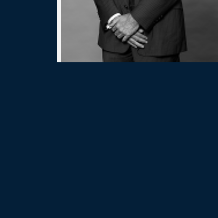
Idiomas
Español, Inglés
Contacto
gfrancia@brons.com.ar